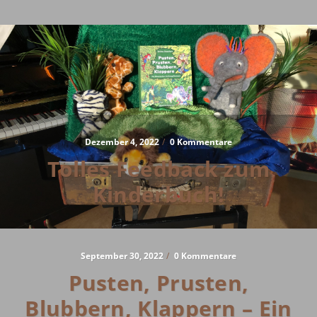
Dezember 4, 2022
/
0 Kommentare
Tolles Feedback zum
Kinderbuch!
September 30, 2022
/
0 Kommentare
Pusten, Prusten,
Blubbern, Klappern – Ein