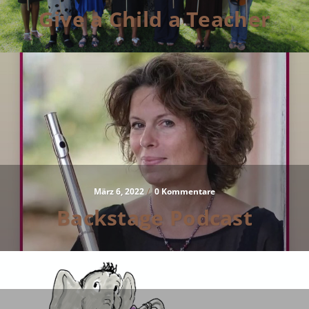
Give a Child a Teacher
März 6, 2022
/
0 Kommentare
Backstage Podcast