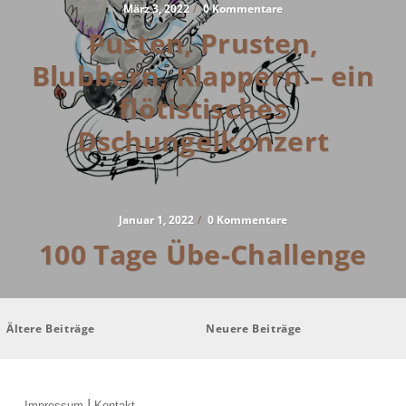
März 3, 2022
/
0 Kommentare
Pusten, Prusten,
Blubbern, Klappern – ein
flötistisches
Dschungelkonzert
Januar 1, 2022
/
0 Kommentare
100 Tage Übe-Challenge
Beitragsnavigation
Ältere Beiträge
Neuere Beiträge
|
Impressum
Kontakt