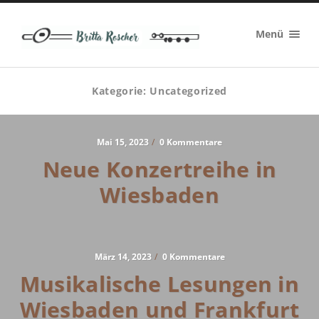
Britta
Menü
Roscher
Kategorie:
Uncategorized
Mai 15, 2023
/
0 Kommentare
Neue Konzertreihe in
Wiesbaden
März 14, 2023
/
0 Kommentare
Musikalische Lesungen in
Wiesbaden und Frankfurt